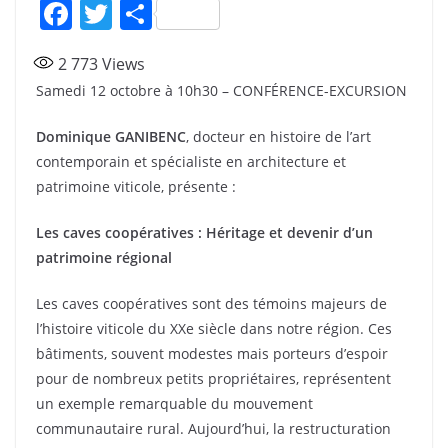
F
T
P
a
w
ar
2 773
Views
c
itt
ta
Samedi 12 octobre à 10h30 – CONFÉRENCE-EXCURSION
e
er
g
b
er
Dominique GANIBENC
, docteur en histoire de l’art
contemporain et spécialiste en architecture et
o
patrimoine viticole, présente :
o
k
Les caves coopératives : Héritage et devenir d’un
patrimoine régional
Les caves coopératives sont des témoins majeurs de
l’histoire viticole du XXe siècle dans notre région. Ces
bâtiments, souvent modestes mais porteurs d’espoir
pour de nombreux petits propriétaires, représentent
un exemple remarquable du mouvement
communautaire rural. Aujourd’hui, la restructuration