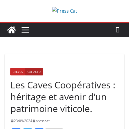
Passer
au
contenu
BRÈVES
CAT ACTU
Les Caves Coopératives :
héritage et avenir d’un
patrimoine viticole.
23/09/2024
presscat