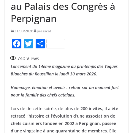
au Palais des Congrès à
Perpignan
31/03/2026
presscat
F
T
P
a
w
ar
740
Views
c
itt
ta
Lancement du 14ème magazine du printemps des Toques
e
er
g
Blanches du Roussillon le lundi 30 mars 2026.
b
er
Hommage, émotion et avenir : retour sur un moment fort
o
pour la famille des chefs catalans.
o
k
Lors de de cette soirée, de plus de
200 invités, il a été
retracé l’histoire et l’évolution d’une association de
chefs cuisiniers fondée en 2002 à Perpignan, passée
d’une vingtaine à une quarantaine de membres.
Elle