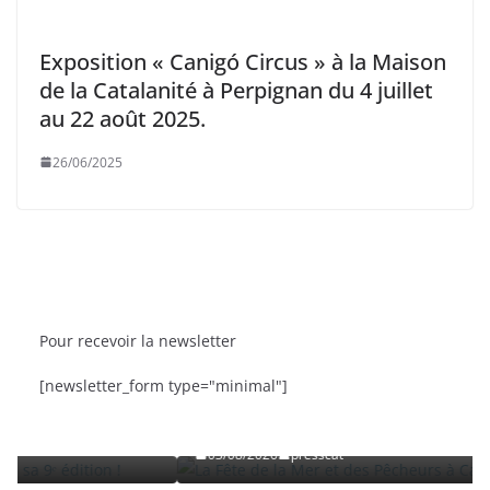
Exposition « Canigó Circus » à la Maison
de la Catalanité à Perpignan du 4 juillet
au 22 août 2025.
26/06/2025
Pour recevoir la newsletter
BRÈVES
CAT ACTU
SORTIES
[newsletter_form type="minimal"]
dition
La Fête de la Mer et des Pêcheurs à Canet-en-
Roussillon
03/08/2026
presscat