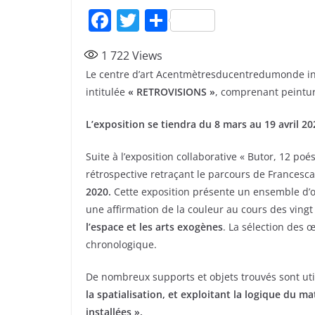
F
T
P
a
w
ar
1 722
Views
c
itt
ta
Le centre d’art Acentmètresducentredumonde in
e
er
g
intitulée
« RETROVISIONS »
, comprenant peinture
b
er
L’exposition se tiendra du 8 mars au 19 avril 2
o
o
Suite à l’exposition collaborative « Butor, 12 poé
k
rétrospective retraçant le parcours de Francesca
2020.
Cette exposition présente un ensemble d’
une affirmation de la couleur au cours des ving
l’espace et les arts exogènes
. La sélection des 
chronologique.
De nombreux supports et objets trouvés sont uti
la spatialisation, et exploitant la logique du 
installées ».