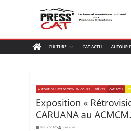
Passer
au
contenu
CULTURE
CAT ACTU
AUTOUR D
AUTOUR DE L'EXPOSITION EN COURS
BRÈVES
CAT ACTU
EX
Exposition « Rétrovisi
CARUANA au ACMCM
18/02/2025
presscat