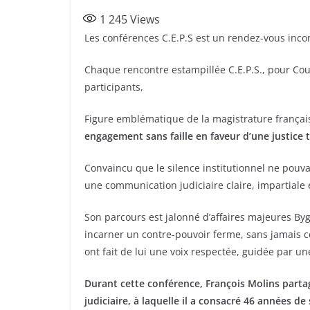
a
w
ar
1 245
Views
c
itt
ta
Les conférences C.E.P.S est un rendez-vous inco
e
er
g
b
er
Chaque rencontre estampillée C.E.P.S., pour Cou
participants,
o
o
Figure emblématique de la magistrature françai
k
engagement sans faille en faveur d’une justice 
Convaincu que le silence institutionnel ne pouvai
une communication judiciaire claire, impartiale 
Son parcours est jalonné d’affaires majeures By
incarner un contre-pouvoir ferme, sans jamais c
ont fait de lui une voix respectée, guidée par une
Durant cette conférence, François Molins partag
judiciaire, à laquelle il a consacré 46 années de