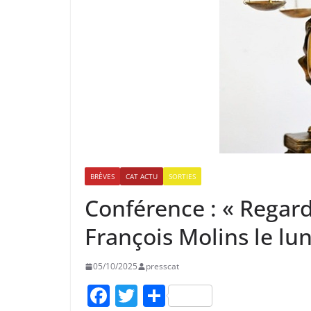
BRÈVES
CAT ACTU
SORTIES
Conférence : « Regards
François Molins le lu
05/10/2025
presscat
F
T
P