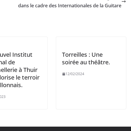
dans le cadre des Internationales de la Guitare
vel Institut
Torreilles : Une
nal de
soirée au théâtre.
llerie à Thuir
12/02/2024
lorise le terroir
llonnais.
023