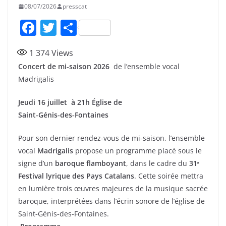
08/07/2026
presscat
F
T
P
a
w
ar
1 374
Views
c
itt
ta
Concert de mi‑saison 2026
de l’ensemble vocal
e
er
g
Madrigalis
b
er
Jeudi 16 juillet à 21h
o
Église de
Saint‑Génis‑des‑Fontaines
o
k
Pour son dernier rendez‑vous de mi‑saison, l’ensemble
vocal
Madrigalis
propose un programme placé sous le
signe d’un
baroque flamboyant
, dans le cadre du
31ᵉ
Festival lyrique des Pays Catalans
. Cette soirée mettra
en lumière trois œuvres majeures de la musique sacrée
baroque, interprétées dans l’écrin sonore de l’église de
Saint‑Génis‑des‑Fontaines.