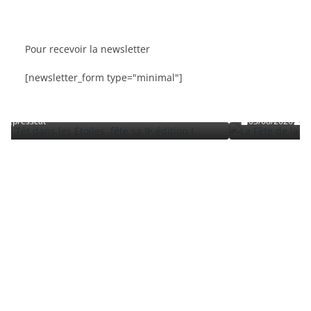
Pour recevoir la newsletter
BRÈVES
CAT ACTU
SORTIES
[newsletter_form type="minimal"]
s Étoiles fête sa 9ᵉ édition
La Fête de la Mer et des Pêch
Roussillon
03/08/2026
presscat