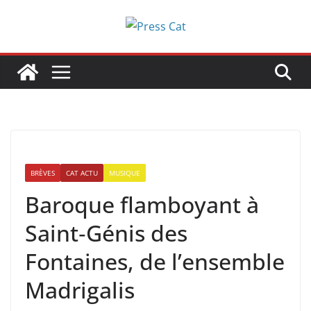
Passer
au
contenu
BRÈVES
CAT ACTU
MUSIQUE
Baroque flamboyant à
Saint‑Génis des
Fontaines, de l’ensemble
Madrigalis