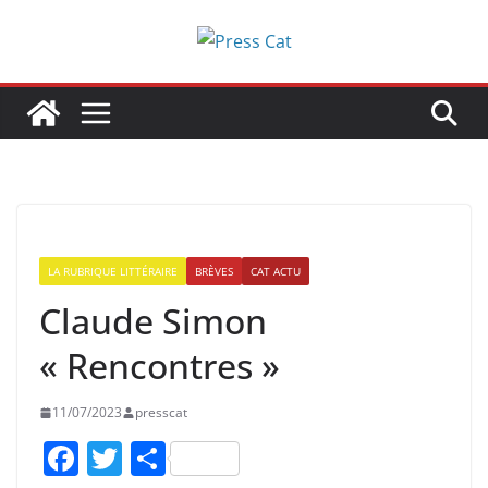
Passer
au
contenu
LA RUBRIQUE LITTÉRAIRE
BRÈVES
CAT ACTU
Claude Simon
« Rencontres »
11/07/2023
presscat
F
T
P