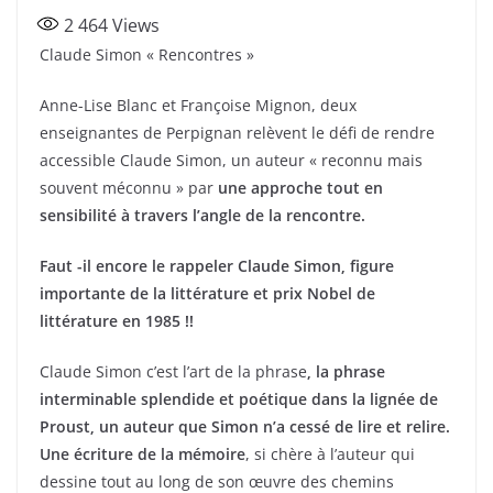
a
w
ar
2 464
Views
c
itt
ta
Claude Simon « Rencontres »
e
er
g
b
er
Anne-Lise Blanc et Françoise Mignon, deux
enseignantes de Perpignan relèvent le défi de rendre
o
accessible Claude Simon, un auteur « reconnu mais
o
souvent méconnu » par
une approche tout en
k
sensibilité à travers l’angle de la rencontre.
Faut -il encore le rappeler Claude Simon, figure
importante de la littérature et prix Nobel de
littérature en 1985 !!
Claude Simon c’est l’art de la phrase
, la phrase
interminable splendide et poétique dans la lignée de
Proust, un auteur que Simon n’a cessé de lire et relire.
Une écriture de la mémoire
, si chère à l’auteur qui
dessine tout au long de son œuvre des chemins