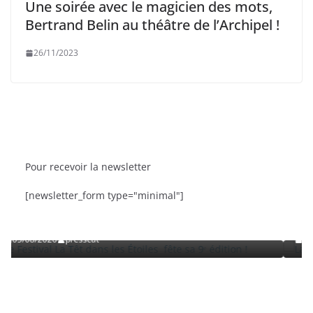
Une soirée avec le magicien des mots,
Bertrand Belin au théâtre de l’Archipel !
26/11/2023
Pour recevoir la newsletter
SORTIES
BRÈVES
CAT ACTU
SORT
[newsletter_form type="minimal"]
Têt dans les Étoiles fête sa 9ᵉ édition
La Fête de la Mer 
Roussillon
sscat
03/08/2026
presscat