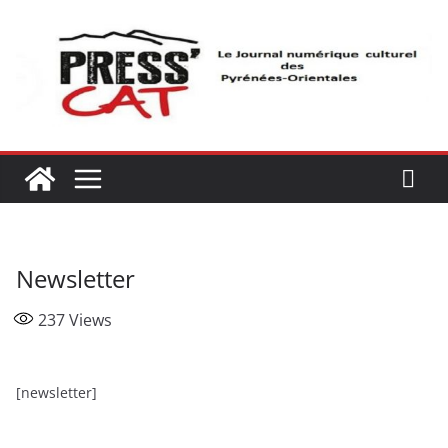
Passer
au
contenu
Newsletter
237
Views
[newsletter]