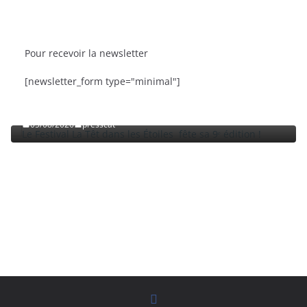
Pour recevoir la newsletter
BRÈVES
CAT ACTU
SORTIES
[newsletter_form type="minimal"]
Le Festival La Têt dans les Étoiles fête sa 9ᵉ édition
!
05/08/2026
presscat